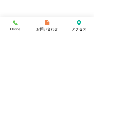
Phone
お問い合わせ
アクセス
〒225-0002
神奈川県横浜市青葉区美しが丘1-12-13 サンフラッグ・ボゥ
ベルプラザビル2Ｆ
Tel 045-905-5620
▶アクロスキッズとは
▶特徴
▶コース概要
▶コンセプト
▶カリキュラム
▶ご入会の流れ
▶アクセス
▶よくある質問
▶お問い合わせ
▶会員ページ