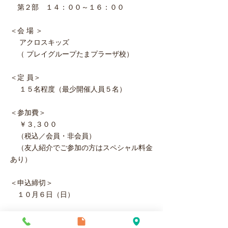
第２部 １４：００～１６：００
＜会 場 ＞
アクロスキッズ
（ プレイグループたまプラーザ校）
＜定 員＞
１５名程度（最少開催人員５名）
＜参加費＞
￥３,３００
（税込／会員・非会員）
（友人紹介でご参加の方はスペシャル料金
あり）
＜申込締切＞
１０月６日（日）
詳細は
こちら
よりご覧ください。