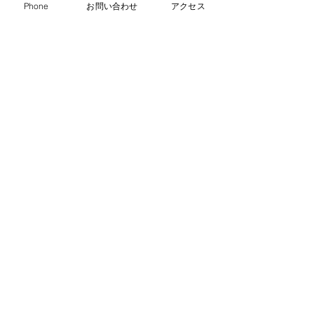
申込みは
こちら
よりお願いいたします。
Phone
お問い合わせ
アクセス
Previous
更新情報一覧
Next
〒225-0002
神奈川県横浜市青葉区美しが丘1-12-13 サンフラッグ・ボゥ
ベルプラザビル2Ｆ
Tel 045-905-5620
▶アクロスキッズとは
▶特徴
▶コース概要
▶コンセプト
▶カリキュラム
▶ご入会の流れ
▶アクセス
▶よくある質問